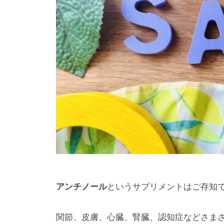
南
に
n
動
町
a
あ
物
田
m
る
グ
病
i
動
ラ
m
院
物
ン
a
病
南
ベ
c
院
町
h
リ
で
田
i
ー
す
d
グ
パ
。
a
ー
ラ
犬
ク
ン
、
ベ
猫
アンチノール
というサプリメントはご存知
の
リ
ほ
ー
関節、皮膚、心臓、腎臓、認知症などさま
か