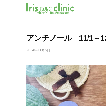
南
コ
町
ン
田
テ
南
南
の
ン
町
町
動
ツ
田
田
物
アンチノール 11/1～12
へ
グ
病
の
ラ
ス
院
動
2024年11月5日
b
ン
キ
ア
物
y
ベ
イ
ッ
i
病
リ
リ
プ
r
院
ー
ス
i
動
ア
パ
s
物
ー
イ
_
病
ク
m
リ
院
内
i
ス