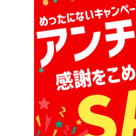
お
気
軽
に
ご
来
院
く
だ
さ
い
。