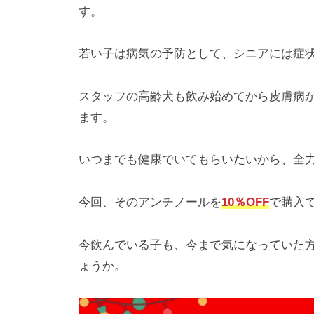
パ
す。
、
ー
小
ク
若い子は病気の予防として、シニアには症
型
哺
スタッフの高齢犬も飲み始めてから皮膚病
乳
類
ます。
の
診
いつまでも健康でいてもらいたいから、全
療
も
今回、そのアンチノールを
10％OFF
で購入
可
能
今飲んでいる子も、今まで気になっていた
で
ょうか。
す
。