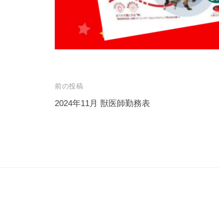
投
前の投稿
稿
2024年11月 獣医師勤務表
ナ
ビ
ゲ
ー
シ
ョ
ン