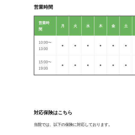
営業時間
営業時
月
火
水
木
金
土
間
10:00〜
●
●
●
●
●
●
13:00
15:00〜
●
●
●
●
●
●
19:00
対応保険はこちら
当院では、以下の保険に対応しております。