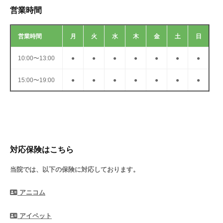
営業時間
営業時間
月
火
水
木
金
土
日
10:00〜13:00
●
●
●
●
●
●
●
15:00〜19:00
●
●
●
●
●
●
●
対応保険はこちら
当院では、以下の保険に対応しております。
アニコム
アイペット