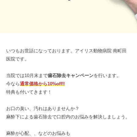
る
グ
病
i
動
ラ
院
m
物
ン
南
a
病
ベ
c
町
院
リ
h
で
田
ー
i
す
パ
グ
いつもお世話になっております。アイリス動物病院 南町田
d
。
ー
ラ
医院です。
a
犬
ク
ン
、
ベ
当院では10月末まで
歯石除去キャンペーン
を行います。
猫
リ
今なら
通常価格から10%off‼
の
ー
特典も付いてきます！
ほ
パ
か
ー
、
お口の臭い、汚れはありませんか？
小
ク
麻酔下による歯石除去で口腔内のお悩みを解決しましょう。
型
哺
麻酔が心配、、などのお悩みも