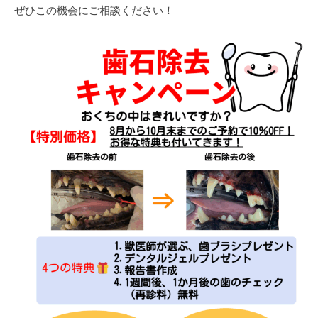
乳
ぜひこの機会にご相談ください！
類
の
診
療
も
可
能
で
す
。
お
気
軽
に
ご
来
院