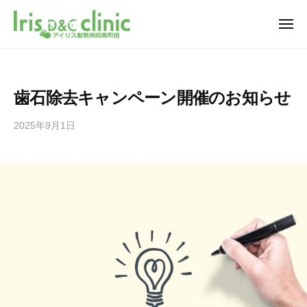
南
ュ
コ
ー
町
ン
メ
田
ニ
テ
南
の
南
ュ
ー
ン
動
町
町
ツ
物
田
田
歯石除去キャンペーン開催のお知らせ
病
へ
グ
の
院
ラ
ス
動
2025年9月1日
b
ア
ン
キ
y
物
イ
ベ
ッ
i
病
リ
リ
プ
r
ス
院
ー
i
動
ア
パ
s
物
イ
ー
_
病
ク
リ
m
院
内
i
ス
南
に
n
動
町
あ
a
田
物
m