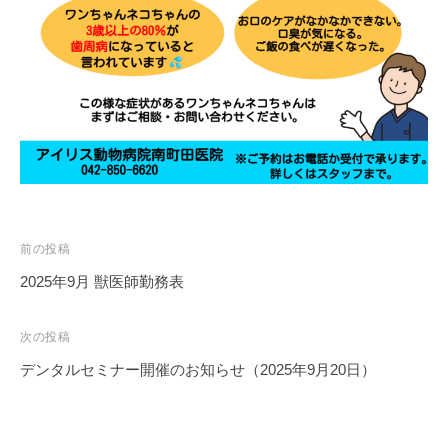
く
だ
さ
い
。
投
前の投稿
稿
2025年9月 獣医師勤務表
ナ
ビ
次の投稿
ゲ
デンタルセミナー開催のお知らせ（2025年9月20日）
ー
シ
ョ