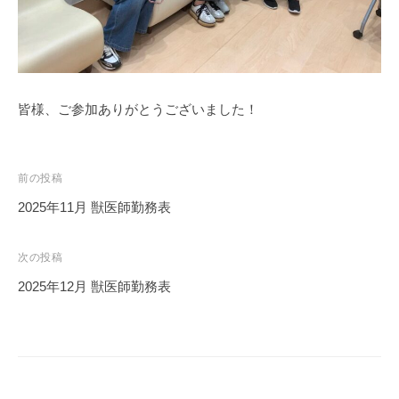
く
だ
さ
い
。
皆様、ご参加ありがとうございました！
投
前の投稿
稿
2025年11月 獣医師勤務表
ナ
ビ
次の投稿
ゲ
2025年12月 獣医師勤務表
ー
シ
ョ
ン