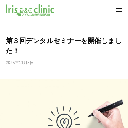
南
ュ
コ
ー
町
ン
メ
田
ニ
テ
南
の
南
ュ
ー
ン
動
町
町
ツ
物
田
田
第３回デンタルセミナーを開催しまし
病
へ
グ
の
院
た！
ラ
ス
動
ア
ン
キ
物
イ
2025年11月8日
b
ベ
ッ
病
リ
y
リ
プ
ス
院
i
ー
動
r
ア
パ
物
i
イ
ー
病
s
ク
リ
院
_
内
ス
南
m
に
動
町
i
あ
田
物
n