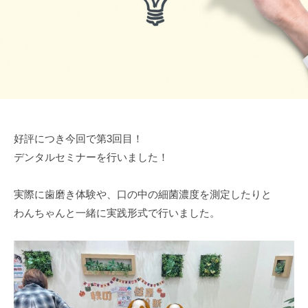
る
グ
a
病
動
ラ
m
院
物
ン
i
南
病
ベ
m
町
院
リ
a
で
田
ー
c
す
パ
グ
h
。
ー
i
ラ
犬
好評につき今回で第3回目！
ク
d
ン
、
デンタルセミナーを行いました！
a
ベ
猫
リ
の
実際に歯磨き体験や、口の中の細菌濃度を測定したりと
ー
ほ
わんちゃんと一緒に実践形式で行いました。
パ
か
ー
、
小
ク
型
哺