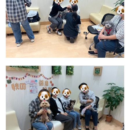
乳
類
の
診
療
も
可
能
で
す
。
お
気
軽
に
ご
来
院