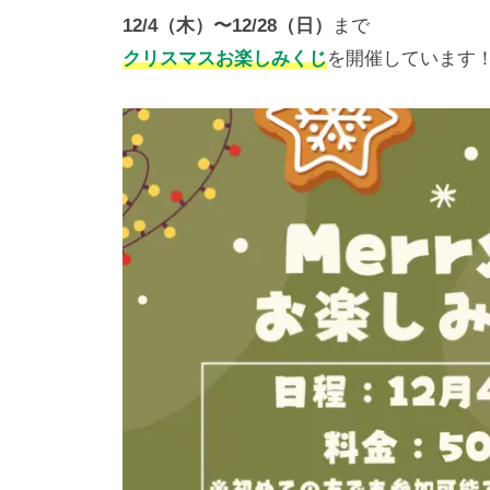
パ
、
12/4（木）〜12/28（日）
まで
ー
小
クリスマスお楽しみくじ
を開催しています
ク
型
哺
乳
類
の
診
療
も
可
能
で
す
。