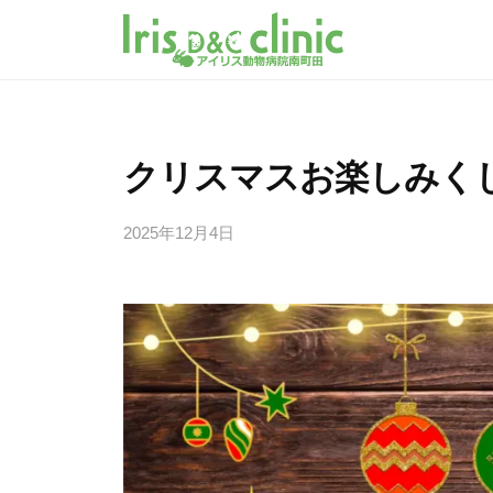
南
コ
町
ン
田
テ
南
南
の
ン
町
町
動
ツ
田
田
物
クリスマスお楽しみく
へ
グ
病
の
ラ
ス
院
動
2025年12月4日
b
ン
キ
ア
物
y
ベ
イ
ッ
i
病
リ
リ
プ
r
院
ー
ス
i
動
ア
パ
s
物
ー
イ
_
病
ク
m
リ
院
内
i
ス