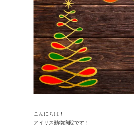
南
に
n
動
町
a
あ
物
田
m
る
グ
病
i
動
ラ
m
院
物
ン
a
病
南
ベ
c
院
町
h
リ
で
田
i
ー
す
d
グ
パ
。
a
ー
ラ
犬
ク
ン
、
ベ
猫
こんにちは！
の
リ
アイリス動物病院です！
ほ
ー
か