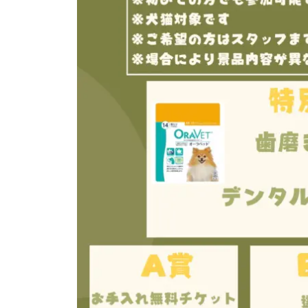
お
気
軽
に
ご
来
院
く
だ
さ
い
。