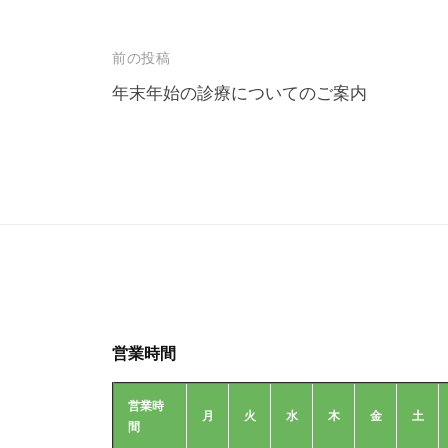
投
前の投稿
稿
年末年始の診療についてのご案内
ナ
ビ
ゲ
ー
シ
ョ
ン
営業時間
営業時
月
火
水
木
金
土
間