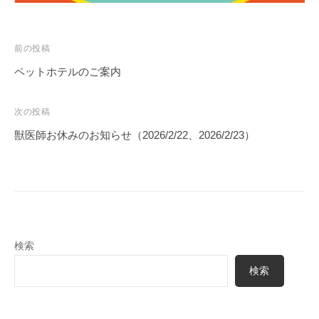
く
だ
さ
投
前の投稿
い
稿
ペットホテルのご案内
。
ナ
ビ
次の投稿
ゲ
獣医師お休みのお知らせ（2026/2/22、2026/2/23）
ー
シ
ョ
ン
検索
検索