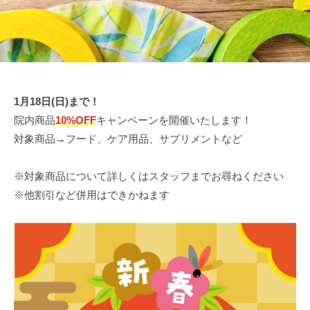
る
グ
病
i
動
ラ
院
m
物
ン
南
a
病
ベ
c
町
院
リ
h
で
田
ー
i
1月18日(日)まで！
す
パ
グ
d
院内商品
10%OFF
キャンペーンを開催いたします！
。
ー
ラ
a
対象商品→フード、ケア用品、サプリメントなど
犬
ク
ン
、
ベ
猫
※対象商品について詳しくはスタッフまでお尋ねください
リ
の
※他割引など併用はできかねます
ー
ほ
パ
か
ー
、
小
ク
型
哺