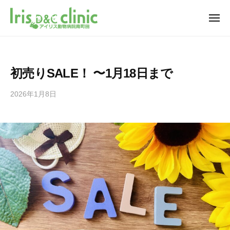
南
ュ
コ
ー
町
ン
メ
田
ニ
テ
南
の
南
ュ
ー
ン
動
町
町
ツ
物
田
田
初売りSALE！ 〜1月18日まで
病
へ
グ
の
院
ラ
ス
動
2026年1月8日
b
ア
ン
キ
y
物
イ
ベ
ッ
i
病
リ
リ
プ
r
ス
院
ー
i
動
ア
パ
s
物
イ
ー
_
病
ク
リ
m
院
内
i
ス
南
に
n
動
町
あ
a
田
物
m