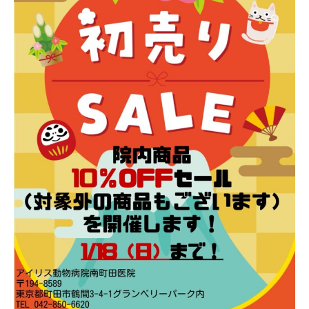
乳
類
の
診
療
も
可
能
で
す
。
お
気
軽
に
ご
来
院