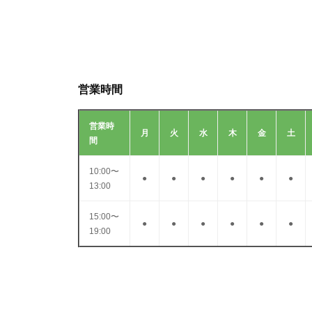
ー
シ
ョ
ン
営業時間
営業時
月
火
水
木
金
土
間
10:00〜
●
●
●
●
●
●
13:00
15:00〜
●
●
●
●
●
●
19:00