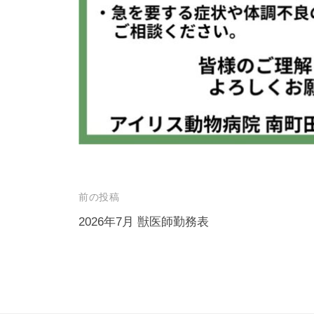
投
前の投稿
稿
2026年7月 獣医師勤務表
ナ
ビ
ゲ