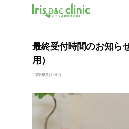
南
コ
町
ン
田
テ
南
南
の
ン
町
町
動
ツ
田
田
物
最終受付時間のお知らせ（
へ
グ
病
の
ラ
ス
院
用）
動
ン
キ
ア
物
ベ
イ
ッ
2026年6月24日
b
病
リ
リ
プ
y
院
ー
ス
i
動
ア
パ
r
物
ー
i
イ
病
s
ク
リ
院
_
内
ス