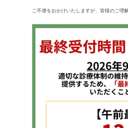
お
ご不便をおかけいたしますが、皆様のご理
気
軽
に
ご
来
院
く
だ
さ
い
。