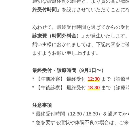
パ
適切な診療体制の維持と、より質の高い獣
、
終受付時間」
を設けさせていただくことに
ー
小
ク
型
あわせて、最終受付時間を過ぎてからの受
哺
診療費（時間外料金）」
が発生いたします
乳
飼い主様におかれましては、下記内容をご
類
ますようお願い申し上げます。
の
診
最終受付・診療時間（9月1日〜）
療
* 【午前診察】 最終受付
12:30
まで（診療時間
も
* 【午後診察】 最終受付
18:30
まで（診療時間
可
能
注意事項
で
* 最終受付時間（12:30 / 18:30）を
す
* 急を要する症状や体調不良の場合は、ご
。