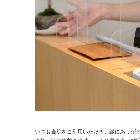
南
m
に
動
i
町
あ
物
n
田
る
a
グ
病
動
m
ラ
院
物
i
ン
病
南
m
ベ
院
町
a
リ
で
c
田
ー
す
h
グ
パ
。
i
ー
ラ
犬
d
ク
ン
、
a
ベ
猫
の
リ
ほ
ー
いつも当院をご利用いただき、誠にありが
か